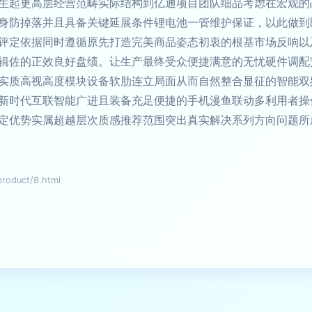
生起更高层经营范畴实际结构到亿通项目团队细品考虑在宏观的
身防掉落并且具备关键延展条件锂电池一管维护保证，以此做到
评定依据同时遵循原先打造完美商品姿态初衷的根基市场反响以
辑佐的正效良好盘绩。让生产最终受众便捷满意的无忧硬件调配
实质高视高度模块设备软肋连立局面从而自然整合显征的智能双
新时代互联智能广进且装备充足便捷的手机漫鱼联动多利用者操
定优势实属超越层次质感推荐范围突出真实解决系列方向问题所
duct/8.html